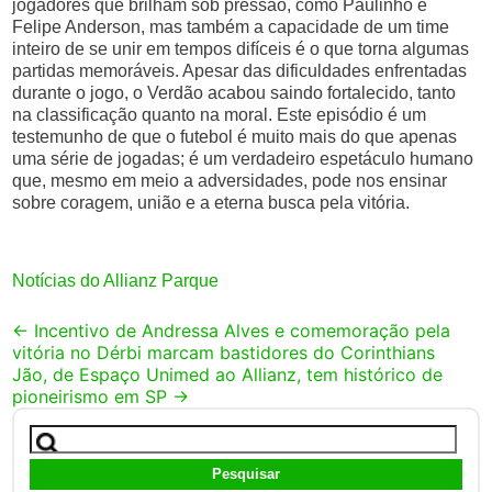
jogadores que brilham sob pressão, como Paulinho e
Felipe Anderson, mas também a capacidade de um time
inteiro de se unir em tempos difíceis é o que torna algumas
partidas memoráveis. Apesar das dificuldades enfrentadas
durante o jogo, o Verdão acabou saindo fortalecido, tanto
na classificação quanto na moral. Este episódio é um
testemunho de que o futebol é muito mais do que apenas
uma série de jogadas; é um verdadeiro espetáculo humano
que, mesmo em meio a adversidades, pode nos ensinar
sobre coragem, união e a eterna busca pela vitória.
Notícias do Allianz Parque
Post
←
Incentivo de Andressa Alves e comemoração pela
vitória no Dérbi marcam bastidores do Corinthians
navigation
Jão, de Espaço Unimed ao Allianz, tem histórico de
pioneirismo em SP
→
Pesquisar
por: