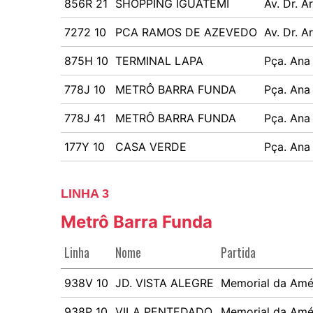
856R 21
SHOPPING IGUATEMI
Av. Dr. A
7272 10
PCA RAMOS DE AZEVEDO
Av. Dr. A
875H 10
TERMINAL LAPA
Pça. Ana
778J 10
METRÔ BARRA FUNDA
Pça. Ana
778J 41
METRÔ BARRA FUNDA
Pça. Ana
177Y 10
CASA VERDE
Pça. Ana
LINHA 3
Metrô Barra Funda
Linha
Nome
Partida
938V 10
JD. VISTA ALEGRE
Memorial da Amér
938P 10
VILA PENTEDADO
Memorial da Amér