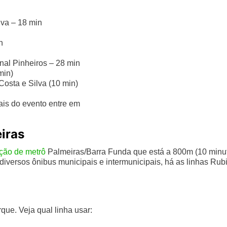
lva – 18 min
n
nal Pinheiros – 28 min
min)
Costa e Silva (10 min)
ais do evento entre em
iras
ção de metrô
Palmeiras/Barra Funda que está a 800m (10 minu
iversos ônibus municipais e intermunicipais, há as linhas Rubi
que. Veja qual linha usar: