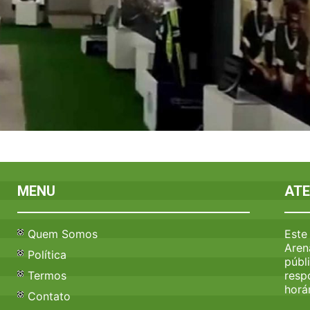
MENU
AT
Quem Somos
Este
Aren
Política
públ
Termos
resp
horár
Contato