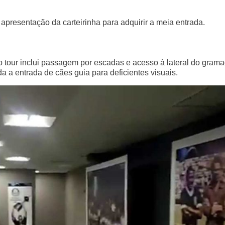
apresentação da carteirinha para adquirir a meia entrada.
o tour inclui passagem por escadas e acesso à lateral do grama
da a entrada de cães guia para deficientes visuais.