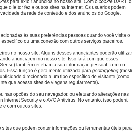
kies
para exibir anúncios no nosso site. Com o
cookie
DART, o
ue o leitor fez a outros sites na Internet. Os usuários podem
ivacidade da rede de conteúdo e dos anúncios do Google.
acionadas às suas preferências pessoas quando você visita o
 específico ou uma conexão com outros serviços parceiros.
eiros no nosso site. Alguns desses anunciantes poderão utilizar
ando anunciarem no nosso site. Isso fará com que esses
dSense) também recebam a sua informação pessoal, como o
ros. Essa função é geralmente utilizada para
geotargeting
(most
blicidade direcionada a um tipo específico de visitante (como
ante que acessa sites de viagens regularmente).
, nas opções do seu navegador, ou efetuando alterações nas
 Internet Security e o AVG Antivirus. No entanto, isso poderá
e e com outros sites.
s sites que podem conter informações ou ferramentas úteis para