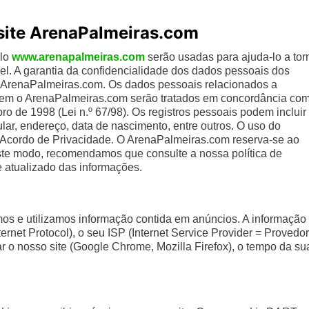
 site ArenaPalmeiras.com
elo
www.arenapalmeiras.com
serão usadas para ajuda-lo a tor
vel. A garantia da confidencialidade dos dados pessoais dos
o ArenaPalmeiras.com. Os dados pessoais relacionados a
usem o ArenaPalmeiras.com serão tratados em concordância co
o de 1998 (Lei n.º 67/98). Os registros pessoais podem incluir
ular, endereço, data de nascimento, entre outros. O uso do
Acordo de Privacidade. O ArenaPalmeiras.com reserva-se ao
Deste modo, recomendamos que consulte a nossa política de
 atualizado das informações.
mos e utilizamos informação contida em anúncios. A informação
ernet Protocol), o seu ISP (Internet Service Provider = Provedor
tar o nosso site (Google Chrome, Mozilla Firefox), o tempo da su