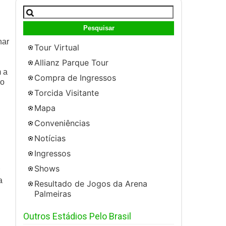
Pesquisar
por:
nar
Tour Virtual
Allianz Parque Tour
m a
Compra de Ingressos
 o
Torcida Visitante
Mapa
Conveniências
Notícias
Ingressos
Shows
a
Resultado de Jogos da Arena
Palmeiras
Outros Estádios Pelo Brasil