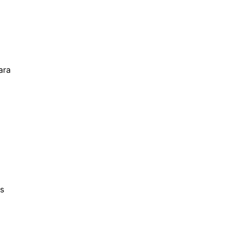
ara
s