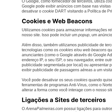
O Google, como fornecedor de terceiros, utiliza
coo
Google pode exibir anúncios com base nas visitas q
desativar o
cookie
DART visitando a Política de Pr
Cookies e Web Beacons
Utilizamos
cookies
para armazenar informações rel
nosso site. Isso pode incluir um
popup
, um anúncio
Além disso, também utilizamos publicidade de terc
tecnologias como os
cookies
e/ou
web beacons
qu
anunciantes (como o Google através do Google A
endereço IP, o seu ISP, o seu navegador, entre out
publicidade segmentada por local) ou apresentar pu
exibir publicidade de passagens aéreas a um visit
Você pode desativar os seus
cookies
quando quiser
ferramentas de programas Anti-Virus, como o Norton
alterar a forma como você interage com o nosso sit
Ligações a Sites de terceiros
O
ArenaPalmeiras.com
possui ligações para outro