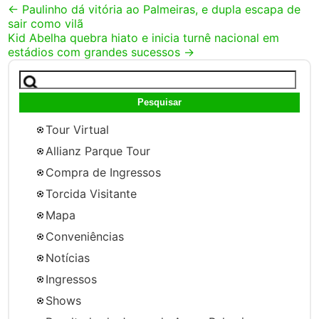
Post
←
Paulinho dá vitória ao Palmeiras, e dupla escapa de
sair como vilã
navigation
Kid Abelha quebra hiato e inicia turnê nacional em
estádios com grandes sucessos
→
Pesquisar
por:
Tour Virtual
Allianz Parque Tour
Compra de Ingressos
Torcida Visitante
Mapa
Conveniências
Notícias
Ingressos
Shows