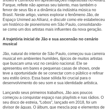
shows e culminou em apresentações majestosas no Allianz
Parque, reflete não apenas seu talento, mas também o
fervor de seus fãs e a dinâmica da indústria música no
Brasil. Neste artigo, vamos explorar o fenômeno Jão, de
Espaço Unimed ao Allianz, e discutir como ele estabeleceu
um histórico de pioneirismo em São Paulo, consolidando-
se como um dos artistas mais influentes da nova geração.
A trajetória inicial de Jão e sua ascensão no cenário
musical
Jão, natural do interior de São Paulo, começou sua carreira
musical em ambientes humildes, típicos de muitos artistas
que buscam uma voz no cenário nacional. Ele se
apresentou em bares e pequenas casas de shows, onde
teve a oportunidade de se conectar com o público e refinar
seu estilo único. Essa base sólida foi crucial para o
desenvolvimento do seu som e sua identidade artística.
Lançando seus primeiros trabalhos, Jão aos poucos
começou a conquistar espaço nas playlists e nas rádios. O
seu disco de estreia, “Lobos”, lançado em 2018, foi um
divisor de águas. O álbum, que mescla pop e elementos de