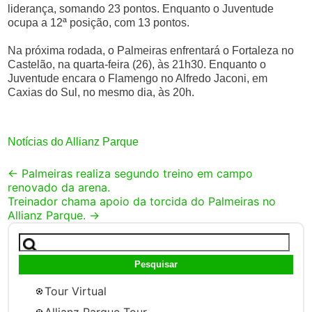
liderança, somando 23 pontos. Enquanto o Juventude
ocupa a 12ª posição, com 13 pontos.
Na próxima rodada, o Palmeiras enfrentará o Fortaleza no
Castelão, na quarta-feira (26), às 21h30. Enquanto o
Juventude encara o Flamengo no Alfredo Jaconi, em
Caxias do Sul, no mesmo dia, às 20h.
Notícias do Allianz Parque
Post
←
Palmeiras realiza segundo treino em campo
renovado da arena.
navigation
Treinador chama apoio da torcida do Palmeiras no
Allianz Parque.
→
Pesquisar
por:
Tour Virtual
Allianz Parque Tour