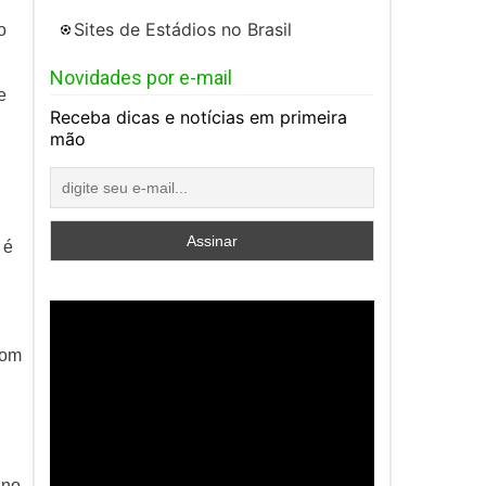
Sites de Estádios no Brasil
o
Novidades por e-mail
e
Receba dicas e notícias em primeira
mão
 é
Com
 no