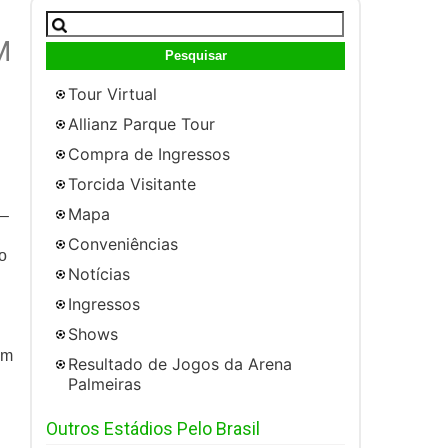
Pesquisar
por:
M
Tour Virtual
Allianz Parque Tour
Compra de Ingressos
Torcida Visitante
Mapa
 –
Conveniências
o
Notícias
Ingressos
Shows
om
Resultado de Jogos da Arena
Palmeiras
Outros Estádios Pelo Brasil