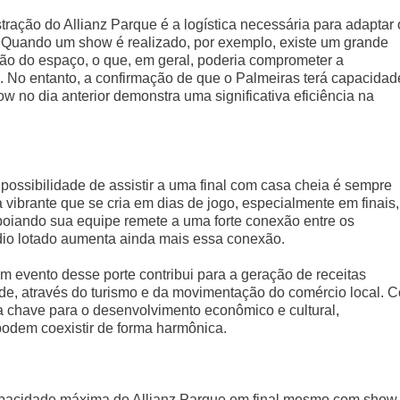
ração do Allianz Parque é a logística necessária para adaptar 
 Quando um show é realizado, por exemplo, existe um grande
o do espaço, o que, em geral, poderia comprometer a
 No entanto, a confirmação de que o Palmeiras terá capacidad
no dia anterior demonstra uma significativa eficiência na
possibilidade de assistir a uma final com casa cheia é sempre
vibrante que se cria em dias de jogo, especialmente em finais,
apoiando sua equipe remete a uma forte conexão entre os
ádio lotado aumenta ainda mais essa conexão.
 evento desse porte contribui para a geração de receitas
dade, através do turismo e da movimentação do comércio local. 
a chave para o desenvolvimento econômico e cultural,
odem coexistir de forma harmônica.
apacidade máxima do Allianz Parque em final mesmo com show