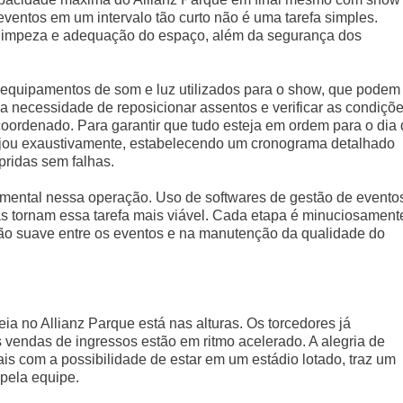
 eventos em um intervalo tão curto não é uma tarefa simples.
a limpeza e adequação do espaço, além da segurança dos
e equipamentos de som e luz utilizados para o show, que podem
, a necessidade de reposicionar assentos e verificar as condiçõ
oordenado. Para garantir que tudo esteja em ordem para o dia
anejou exaustivamente, estabelecendo um cronograma detalhado
ridas sem falhas.
ental nessa operação. Uso de softwares de gestão de evento
as tornam essa tarefa mais viável. Cada etapa é minuciosament
ão suave entre os eventos e na manutenção da qualidade do
eia no Allianz Parque está nas alturas. Os torcedores já
vendas de ingressos estão em ritmo acelerado. A alegria de
s com a possibilidade de estar em um estádio lotado, traz um
 pela equipe.