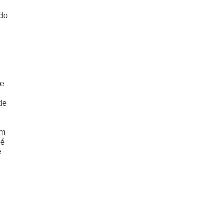
 do
de
de
em
 é
e