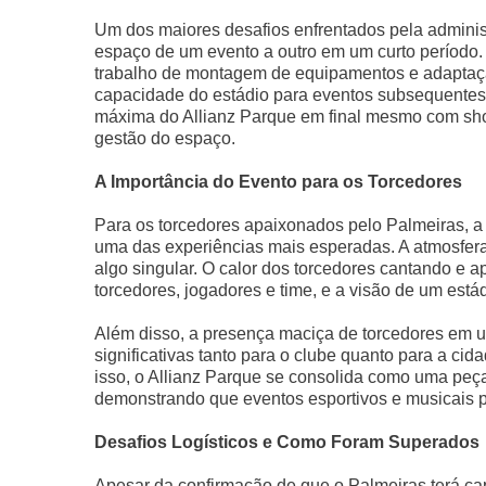
Um dos maiores desafios enfrentados pela administ
espaço de um evento a outro em um curto período.
trabalho de montagem de equipamentos e adaptaçã
capacidade do estádio para eventos subsequentes.
máxima do Allianz Parque em final mesmo com show 
gestão do espaço.
A Importância do Evento para os Torcedores
Para os torcedores apaixonados pelo Palmeiras, a 
uma das experiências mais esperadas. A atmosfera 
algo singular. O calor dos torcedores cantando e 
torcedores, jogadores e time, e a visão de um est
Além disso, a presença maciça de torcedores em um
significativas tanto para o clube quanto para a ci
isso, o Allianz Parque se consolida como uma peç
demonstrando que eventos esportivos e musicais p
Desafios Logísticos e Como Foram Superados
Apesar da confirmação de que o Palmeiras terá c