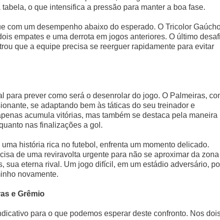
tabela, o que intensifica a pressão para manter a boa fase.
que com um desempenho abaixo do esperado. O Tricolor Gaúch
 dois empates e uma derrota em jogos anteriores. O último desaf
ou que a equipe precisa se reerguer rapidamente para evitar
l para prever como será o desenrolar do jogo. O Palmeiras, c
onante, se adaptando bem às táticas do seu treinador e
 apenas acumula vitórias, mas também se destaca pela maneira
uanto nas finalizações a gol.
ma história rica no futebol, enfrenta um momento delicado.
cisa de uma reviravolta urgente para não se aproximar da zona
 sua eterna rival. Um jogo difícil, em um estádio adversário, p
minho novamente.
ras e Grêmio
indicativo para o que podemos esperar deste confronto. Nos doi