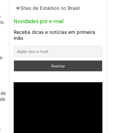
Sites de Estádios no Brasil
o
Novidades por e-mail
io,
Receba dicas e notícias em primeira
mão
om
 de
ode
s