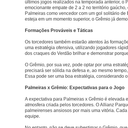
últimos jogos realizados na temporada anterior, o 
emocionante empate de 2 a 2 no território gaúcho,
Palmeiras como vencedor com um gol solitário de
esteja em um momento superior, o Grêmio já demon
Formações Prováveis e Táticas
Os torcedores também estarão atentos às formaçõ
uma estratégia ofensiva, utilizando jogadores ráp
dos craques do Verdão brilhar e demonstrar porque 
O Grêmio, por sua vez, pode optar por uma estraté
precisará ser sólida na defesa e, ao mesmo tempo,
Essa pode ser uma boa estratégia, considerando o 
Palmeiras x Grêmio: Expectativas para o Jogo
A expectativa para Palmeiras x Grêmio é elevada
atmosfera criada pelos torcedores. O Allianz Parqu
palmeirenses ansiosos por mais uma vitória. Cada
equipe.
No entanto, não se deve subestimar o Grêmio, que