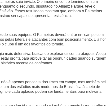
Palmeiras saiu invicto. O primeiro encontro terminou em um
 enquanto o segundo, disputado no Allianz Parque, teve o
 Estêvão. Esses resultados mostram que, embora o Palmeiras
strou ser capaz de apresentar resistência.
es de suas equipes. O Palmeiras deverá entrar em campo com
idos pelas laterais e atacantes com bom posicionamento. É a ho
o clube é um dos favoritos do torneio.
gia mais defensiva, buscando explorar os contra-ataques. A equ
 estar pronta para aproveitar as oportunidades quando surgirem
histórico recente de confrontos.
 e não é apenas por conta dos times em campo, mas também pe
e, um dos estádios mais modernos do Brasil, ficará cheio de
 grito e cada aplauso podem ser fundamentais para motivar a
 tem uma torcida apaixonada e também promete fazer barulho 