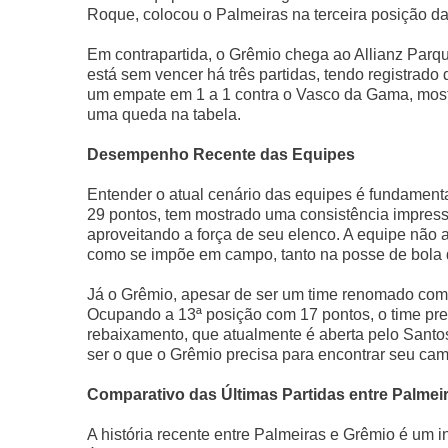
Roque, colocou o Palmeiras na terceira posição da 
Em contrapartida, o Grêmio chega ao Allianz Par
está sem vencer há três partidas, tendo registrado
um empate em 1 a 1 contra o Vasco da Gama, mostr
uma queda na tabela.
Desempenho Recente das Equipes
Entender o atual cenário das equipes é fundamenta
29 pontos, tem mostrado uma consistência impressi
aproveitando a força de seu elenco. A equipe não
como se impõe em campo, tanto na posse de bola q
Já o Grêmio, apesar de ser um time renomado com u
Ocupando a 13ª posição com 17 pontos, o time pre
rebaixamento, que atualmente é aberta pelo Santos,
ser o que o Grêmio precisa para encontrar seu ca
Comparativo das Últimas Partidas entre Palmei
A história recente entre Palmeiras e Grêmio é um 