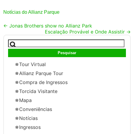
Notícias do Allianz Parque
Post
←
Jonas Brothers show no Allianz Park
Escalação Provável e Onde Assistir
→
navigation
Pesquisar
por:
Tour Virtual
Allianz Parque Tour
Compra de Ingressos
Torcida Visitante
Mapa
Conveniências
Notícias
Ingressos