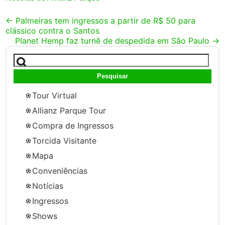
Post
←
Palmeiras tem ingressos a partir de R$ 50 para
clássico contra o Santos
navigation
Planet Hemp faz turnê de despedida em São Paulo
→
Pesquisar
por:
Tour Virtual
Allianz Parque Tour
Compra de Ingressos
Torcida Visitante
Mapa
Conveniências
Notícias
Ingressos
Shows