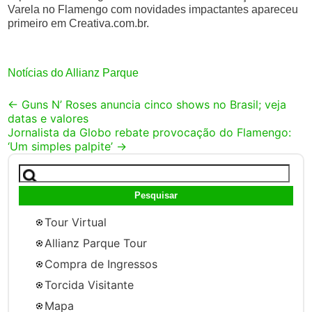
Varela no Flamengo com novidades impactantes apareceu
primeiro em Creativa.com.br.
Notícias do Allianz Parque
Post
←
Guns N’ Roses anuncia cinco shows no Brasil; veja
datas e valores
navigation
Jornalista da Globo rebate provocação do Flamengo:
‘Um simples palpite’
→
Pesquisar
por:
Tour Virtual
Allianz Parque Tour
Compra de Ingressos
Torcida Visitante
Mapa