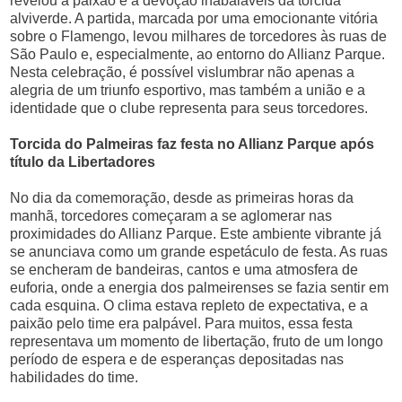
revelou a paixão e a devoção inabaláveis da torcida
alviverde. A partida, marcada por uma emocionante vitória
sobre o Flamengo, levou milhares de torcedores às ruas de
São Paulo e, especialmente, ao entorno do Allianz Parque.
Nesta celebração, é possível vislumbrar não apenas a
alegria de um triunfo esportivo, mas também a união e a
identidade que o clube representa para seus torcedores.
Torcida do Palmeiras faz festa no Allianz Parque após
título da Libertadores
No dia da comemoração, desde as primeiras horas da
manhã, torcedores começaram a se aglomerar nas
proximidades do Allianz Parque. Este ambiente vibrante já
se anunciava como um grande espetáculo de festa. As ruas
se encheram de bandeiras, cantos e uma atmosfera de
euforia, onde a energia dos palmeirenses se fazia sentir em
cada esquina. O clima estava repleto de expectativa, e a
paixão pelo time era palpável. Para muitos, essa festa
representava um momento de libertação, fruto de um longo
período de espera e de esperanças depositadas nas
habilidades do time.