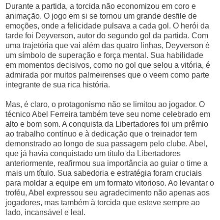
Durante a partida, a torcida não economizou em coro e
animação. O jogo em si se tornou um grande desfile de
emoções, onde a felicidade pulsava a cada gol. O herói da
tarde foi Deyverson, autor do segundo gol da partida. Com
uma trajetória que vai além das quatro linhas, Deyverson é
um símbolo de superação e força mental. Sua habilidade
em momentos decisivos, como no gol que selou a vitória, é
admirada por muitos palmeirenses que o veem como parte
integrante de sua rica história.
Mas, é claro, o protagonismo não se limitou ao jogador. O
técnico Abel Ferreira também teve seu nome celebrado em
alto e bom som. A conquista da Libertadores foi um prêmio
ao trabalho contínuo e à dedicação que o treinador tem
demonstrado ao longo de sua passagem pelo clube. Abel,
que já havia conquistado um título da Libertadores
anteriormente, reafirmou sua importância ao guiar o time a
mais um título. Sua sabedoria e estratégia foram cruciais
para moldar a equipe em um formato vitorioso. Ao levantar o
troféu, Abel expressou seu agradecimento não apenas aos
jogadores, mas também à torcida que esteve sempre ao
lado, incansável e leal.