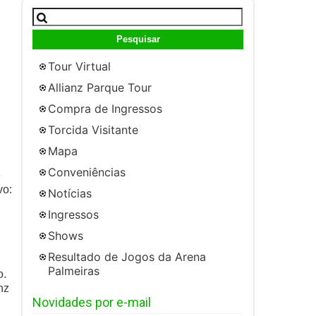
Pesquisar
por:
Tour Virtual
Allianz Parque Tour
Compra de Ingressos
Torcida Visitante
Mapa
Conveniências
e
vo:
Notícias
Ingressos
Shows
Resultado de Jogos da Arena
Palmeiras
o.
nz
Novidades por e-mail