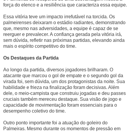
força do elenco e a resiliência que caracteriza essa equipe.
Essa vitória teve um impacto irrefutável na torcida. Os
palmeirenses deixaram o estádio radiantes, demonstrando
que, mesmo nas adversidades, a equipe é capaz de se
reerguer e prevalecer. A confiança gerada pela vitória irá,
sem dúvida, refletir nas próximas partidas, elevando ainda
mais o espírito competitivo do time.
Os Destaques da Partida
Ao longo da partida, diversos jogadores brilharam. O
atacante que marcou o gol de empate e o segundo gol da
virada foi, sem dúvida, um dos protagonistas da noite. Sua
habilidade e frieza na finalização foram decisivas. Além
dele, o meio-campista que construiu jogadas e deu passes
cruciais também mereceu destaque. Sua visão de jogo e
capacidade de movimentação foram essenciais para o
desempenho coletivo do time.
Outro ponto importante foi a atuação do goleiro do
Palmeiras. Mesmo durante os momentos de pressão em