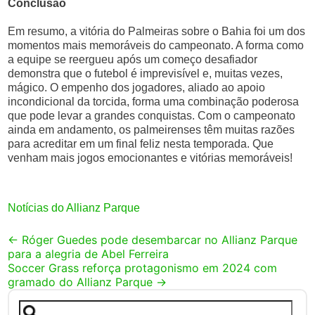
Conclusão
Em resumo, a vitória do Palmeiras sobre o Bahia foi um dos
momentos mais memoráveis do campeonato. A forma como
a equipe se reergueu após um começo desafiador
demonstra que o futebol é imprevisível e, muitas vezes,
mágico. O empenho dos jogadores, aliado ao apoio
incondicional da torcida, forma uma combinação poderosa
que pode levar a grandes conquistas. Com o campeonato
ainda em andamento, os palmeirenses têm muitas razões
para acreditar em um final feliz nesta temporada. Que
venham mais jogos emocionantes e vitórias memoráveis!
Notícias do Allianz Parque
Post
←
Róger Guedes pode desembarcar no Allianz Parque
para a alegria de Abel Ferreira
navigation
Soccer Grass reforça protagonismo em 2024 com
gramado do Allianz Parque
→
Pesquisar