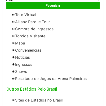
por:
Tour Virtual
Allianz Parque Tour
Compra de Ingressos
Torcida Visitante
Mapa
Conveniências
Notícias
Ingressos
Shows
Resultado de Jogos da Arena Palmeiras
Outros Estádios Pelo Brasil
Sites de Estádios no Brasil