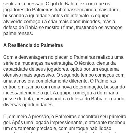
sentiram a pressão. O gol do Bahia fez com que os
jogadores do Palmeiras trabalhassem ainda mais duro,
buscando a igualdade antes do intervalo. A equipe
alviverde começou a criar mais oportunidades, mas a
defesa do Bahia se mostrou firme, frustrando os avanços
palmeirenses.
A Resiliência do Palmeiras
Com a desvantagem no placar, o Palmeiras realizou uma
série de mudanças na estratégia. O técnico, ciente da
capacidade de seus jogadores, optou por um esquema
ofensivo mais agressivo. O segundo tempo começou com
uma atmosfera completamente diferente. O Palmeiras
entrou em campo com uma nova determinação, buscando
incessantemente o gol. A equipe começou a dominar a
posse de bola, pressionando a defesa do Bahia e criando
diversas oportunidades.
E, em meio à pressão, o Palmeiras encontrou seu primeiro
gol. Após uma jogada impressionante, o atacante recebeu
um cruzamento preciso e, com um toque habilidoso,