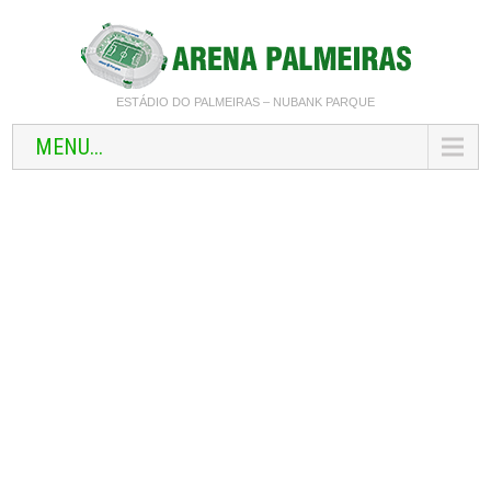
ESTÁDIO DO PALMEIRAS – NUBANK PARQUE
MENU...