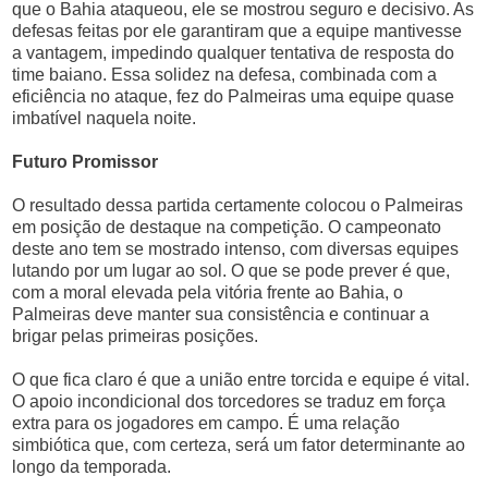
que o Bahia ataqueou, ele se mostrou seguro e decisivo. As
defesas feitas por ele garantiram que a equipe mantivesse
a vantagem, impedindo qualquer tentativa de resposta do
time baiano. Essa solidez na defesa, combinada com a
eficiência no ataque, fez do Palmeiras uma equipe quase
imbatível naquela noite.
Futuro Promissor
O resultado dessa partida certamente colocou o Palmeiras
em posição de destaque na competição. O campeonato
deste ano tem se mostrado intenso, com diversas equipes
lutando por um lugar ao sol. O que se pode prever é que,
com a moral elevada pela vitória frente ao Bahia, o
Palmeiras deve manter sua consistência e continuar a
brigar pelas primeiras posições.
O que fica claro é que a união entre torcida e equipe é vital.
O apoio incondicional dos torcedores se traduz em força
extra para os jogadores em campo. É uma relação
simbiótica que, com certeza, será um fator determinante ao
longo da temporada.