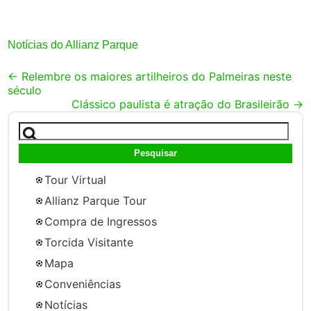
Notícias do Allianz Parque
Post
←
Relembre os maiores artilheiros do Palmeiras neste
século
navigation
Clássico paulista é atração do Brasileirão
→
Pesquisar
por:
Tour Virtual
Allianz Parque Tour
Compra de Ingressos
Torcida Visitante
Mapa
Conveniências
Notícias