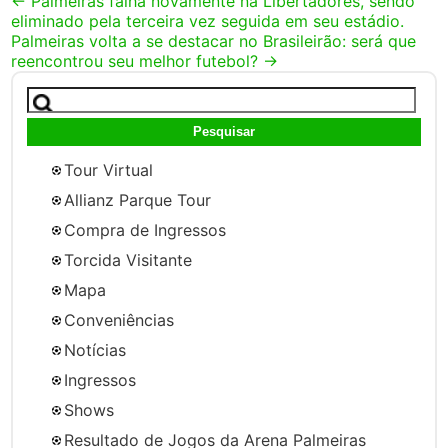
Post
←
Palmeiras falha novamente na Libertadores, sendo
eliminado pela terceira vez seguida em seu estádio.
navigation
Palmeiras volta a se destacar no Brasileirão: será que
reencontrou seu melhor futebol?
→
Pesquisar
por:
Tour Virtual
Allianz Parque Tour
Compra de Ingressos
Torcida Visitante
Mapa
Conveniências
Notícias
Ingressos
Shows
Resultado de Jogos da Arena Palmeiras