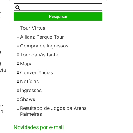
Pesquisar
por:
E
Tour Virtual
Allianz Parque Tour
Compra de Ingressos
a
Torcida Visitante
Mapa
ã
eia
Conveniências
Notícias
Ingressos
Shows
 e
Resultado de Jogos da Arena
no
Palmeiras
Novidades por e-mail