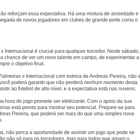
ção reforçam essa expectativa. Há uma mistura de ansiedade e
egada de novos jogadores em clubes de grande porte como o
x Internacional é crucial para qualquer torcedor. Neste sábado,
 da chance de ver um novo talento em campo, de experimentar a
pre o objetivo final.
Palmeiras x Internacional com estreia de Andreas Pereira, não 
 você poderá garantir que não perderá nenhum momento desta
stir ao futebol de alto nível, e a expectativa está nas nuvens.
a hora do jogo promete ser eletrizante. Com o apoio da sua
iras está pronto para mostrar seu potencial. Prepare-se para
ndreas Pereira, que poderá ser mais do que uma simples nova
o.
as, não perca a oportunidade de assistir um jogo que pode se
ão não só para os torcedores, mas para todos que amam o