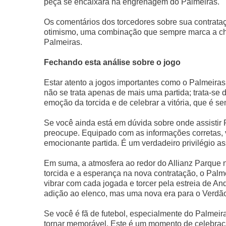
peça se encaixará na engrenagem do Palmeiras.
Os comentários dos torcedores sobre sua contrata
otimismo, uma combinação que sempre marca a ch
Palmeiras.
Fechando esta análise sobre o jogo
Estar atento a jogos importantes como o Palmeiras 
não se trata apenas de mais uma partida; trata-se
emoção da torcida e de celebrar a vitória, que é sem
Se você ainda está em dúvida sobre onde assistir 
preocupe. Equipado com as informações corretas,
emocionante partida. É um verdadeiro privilégio assi
Em suma, a atmosfera ao redor do Allianz Parque n
torcida e a esperança na nova contratação, o Palme
vibrar com cada jogada e torcer pela estreia de A
adição ao elenco, mas uma nova era para o Verdã
Se você é fã de futebol, especialmente do Palmeir
tornar memorável. Este é um momento de celebraç