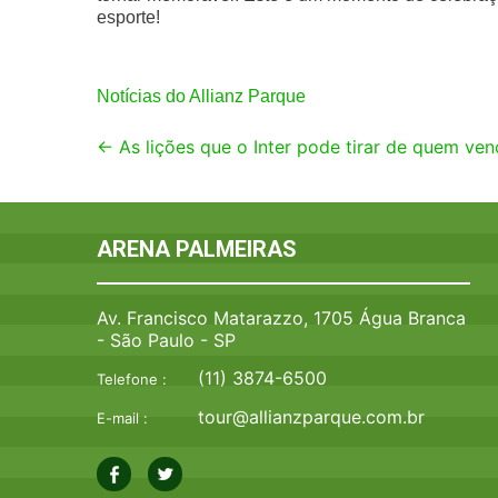
esporte!
Notícias do Allianz Parque
Post
←
As lições que o Inter pode tirar de quem ven
navigation
ARENA PALMEIRAS
Av. Francisco Matarazzo, 1705 Água Branca
- São Paulo - SP
(11) 3874-6500
Telefone :
tour@allianzparque.com.br
E-mail :