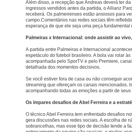
Além disso, a recepção que Andreas deverá ter da
ingressos vendidos antes da partida, o Allianz Par
receberá. Os palmeirenses estão ansiosos para ver
campo.Comentários nas redes sociais têm refletid
esperança de que ele seja uma peça fundamental n
Palmeiras x Internacional: onde assistir ao vivo,
A partida entre Palmeiras e Internacional acontec
espetáculo do futebol brasileiro. A bola vai rolar à
acompanhada pelo SporTV e pelo Premiere, canais
detalhada dos momentos decisivos.
Se você estiver fora de casa ou não conseguir aco
streaming que ofereçam os canais mencionados. Is
acompanhando todas as emoções a partir de seus 
Os ímpares desafios de Abel Ferreira e a estrat
O técnico Abel Ferreira tem enfrentado desafios 
gera discussões nas redes sociais. A escolha de n
sobrancelhas, mas esse tipo de decisão tende a faz
entrosamento da equipe são cruciais, e muitas vez