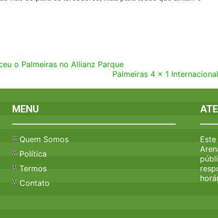
ceu o Palmeiras no Allianz Parque
Palmeiras 4 x 1 Internaciona
MENU
AT
Quem Somos
Este
Aren
Política
públ
Termos
resp
horár
Contato