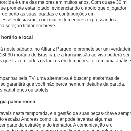
 torcida é uma das maiores em muitos anos. Com quase 30 mil
que promete estar lotado, evidenciando o apoio que o jogador
 de perto as suas jogadas e contribuições em
o esse entusiasmo, com muitos torcedores expressando a
a seleção titular em breve.
 horário e local
erá neste sábado, no Allianz Parque, e promete ser um verdadeir
s 18h30 (horário de Brasília), e a transmissão ao vivo poderá ser
 que trazem todos os lances em tempo real e com uma análise
mpanhar pela TV, uma alternativa é buscar plataformas de
so garantirá que você não perca nenhum detalhe da partida,
smartphones ou tablets.
égia palmeirense
notáveis nesta temporada, e a gestão de suas peças-chave semp
ão escalar Andreas como titular pode levantar algumas
er parte da estratégia do treinador. A comunicação e o
es pode ser mais vantajoso permitir que um novo reforço se