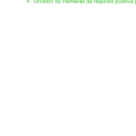
Post
←
Torcedor do Palmeiras dá resposta positiva p
navigation