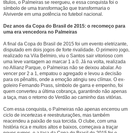
títulos, o Palmeiras se reergueu, e essa conquista foi o
símbolo de uma transformação que transformaria o
Alviverde em uma potência no futebol nacional.
Dez anos da Copa do Brasil de 2015: o recomeço para
uma era vencedora no Palmeiras
A final da Copa do Brasil de 2015 foi um evento eletrizante,
disputado em dois jogos de forte rivalidade. O primeiro jogo,
realizado na Vila Belmiro, viu o Santos sair vitorioso com
uma leve vantagem ao marcar 1 a 0. Já na volta, realizada
no Allianz Parque, o Palmeiras não se deixou abalar. Ao
vencer por 2 a 1, empatou o agregado e levou a decisão
para os pênaltis, onde a emoção atingiu seu clímax. O ex-
goleiro Fernando Prass, símbolo de garra e empenho, foi
quem converteu a última cobrança, garantindo não apenas
a taça, mas o retorno do Verdão ao caminho das vitórias.
Com essa conquista, o Palmeiras não apenas encerrou um
ciclo de incertezas e reestruturações, mas também
reacendeu a paixão de sua torcida. O clube, com uma
história rica e muitos altos e baixos, começava a traçar
novos rumos, e a taça da Copa do Brasil de 2015 foi o