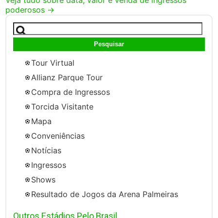
Veja tudo sobre data, valor e venda de ingressos
poderosos
→
Pesquisar
por:
Tour Virtual
Allianz Parque Tour
Compra de Ingressos
Torcida Visitante
Mapa
Conveniências
Notícias
Ingressos
Shows
Resultado de Jogos da Arena Palmeiras
Outros Estádios Pelo Brasil