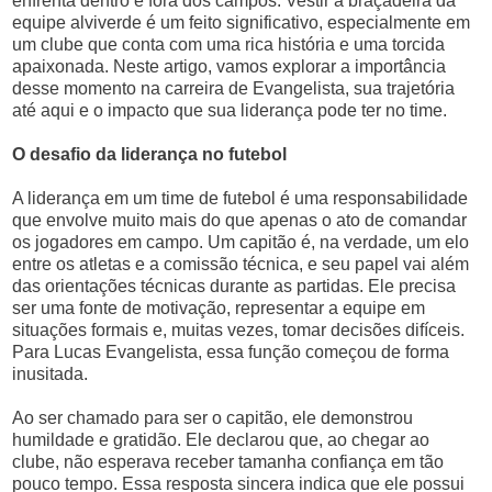
enfrenta dentro e fora dos campos. Vestir a braçadeira da
equipe alviverde é um feito significativo, especialmente em
um clube que conta com uma rica história e uma torcida
apaixonada. Neste artigo, vamos explorar a importância
desse momento na carreira de Evangelista, sua trajetória
até aqui e o impacto que sua liderança pode ter no time.
O desafio da liderança no futebol
A liderança em um time de futebol é uma responsabilidade
que envolve muito mais do que apenas o ato de comandar
os jogadores em campo. Um capitão é, na verdade, um elo
entre os atletas e a comissão técnica, e seu papel vai além
das orientações técnicas durante as partidas. Ele precisa
ser uma fonte de motivação, representar a equipe em
situações formais e, muitas vezes, tomar decisões difíceis.
Para Lucas Evangelista, essa função começou de forma
inusitada.
Ao ser chamado para ser o capitão, ele demonstrou
humildade e gratidão. Ele declarou que, ao chegar ao
clube, não esperava receber tamanha confiança em tão
pouco tempo. Essa resposta sincera indica que ele possui