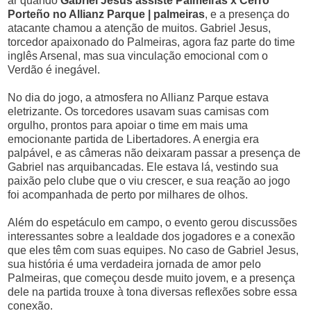
ar quando
Gabriel Jesus assiste Palmeiras x Cerro
Porteño no Allianz Parque | palmeiras
, e a presença do
atacante chamou a atenção de muitos. Gabriel Jesus,
torcedor apaixonado do Palmeiras, agora faz parte do time
inglês Arsenal, mas sua vinculação emocional com o
Verdão é inegável.
No dia do jogo, a atmosfera no Allianz Parque estava
eletrizante. Os torcedores usavam suas camisas com
orgulho, prontos para apoiar o time em mais uma
emocionante partida de Libertadores. A energia era
palpável, e as câmeras não deixaram passar a presença de
Gabriel nas arquibancadas. Ele estava lá, vestindo sua
paixão pelo clube que o viu crescer, e sua reação ao jogo
foi acompanhada de perto por milhares de olhos.
Além do espetáculo em campo, o evento gerou discussões
interessantes sobre a lealdade dos jogadores e a conexão
que eles têm com suas equipes. No caso de Gabriel Jesus,
sua história é uma verdadeira jornada de amor pelo
Palmeiras, que começou desde muito jovem, e a presença
dele na partida trouxe à tona diversas reflexões sobre essa
conexão.