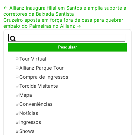
Post
←
Allianz inaugura filial em Santos e amplia suporte a
corretores da Baixada Santista
navigation
Cruzeiro aposta em força fora de casa para quebrar
embalo do Palmeiras no Allianz
→
Pesquisar
por:
Tour Virtual
Allianz Parque Tour
Compra de Ingressos
Torcida Visitante
Mapa
Conveniências
Notícias
Ingressos
Shows