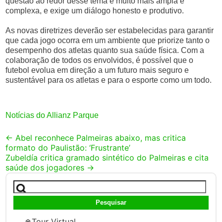
questão ao redor desse tema é muito mais ampla e
complexa, e exige um diálogo honesto e produtivo.
As novas diretrizes deverão ser estabelecidas para garantir
que cada jogo ocorra em um ambiente que priorize tanto o
desempenho dos atletas quanto sua saúde física. Com a
colaboração de todos os envolvidos, é possível que o
futebol evolua em direção a um futuro mais seguro e
sustentável para os atletas e para o esporte como um todo.
Notícias do Allianz Parque
Post
←
Abel reconhece Palmeiras abaixo, mas critica
formato do Paulistão: ‘Frustrante’
navigation
Zubeldía critica gramado sintético do Palmeiras e cita
saúde dos jogadores
→
Pesquisar
por:
Tour Virtual