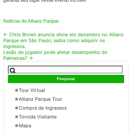
garanta seu lugar nesse evento incrível!
Notícias do Allianz Parque
Post
←
Chris Brown anuncia show em dezembro no Allianz
Parque em São Paulo; saiba como adquirir os
navigation
ingressos.
Lesão de jogador pode afetar desempenho do
Palmeiras?
→
Pesquisar
por:
Tour Virtual
Allianz Parque Tour
Compra de Ingressos
Torcida Visitante
Mapa