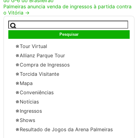
do G-6 do Brasileirão
navigation
Palmeiras anuncia venda de ingressos à partida contra
o Vitória
→
Pesquisar
por:
Tour Virtual
Allianz Parque Tour
Compra de Ingressos
Torcida Visitante
Mapa
Conveniências
Notícias
Ingressos
Shows
Resultado de Jogos da Arena Palmeiras