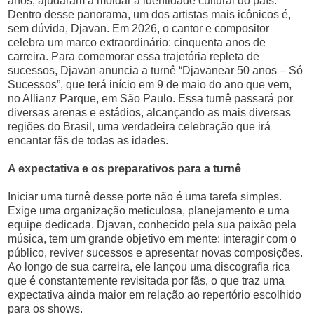
anos, ajudaram a moldar a identidade cultural do país.
Dentro desse panorama, um dos artistas mais icônicos é,
sem dúvida, Djavan. Em 2026, o cantor e compositor
celebra um marco extraordinário: cinquenta anos de
carreira. Para comemorar essa trajetória repleta de
sucessos, Djavan anuncia a turnê “Djavanear 50 anos – Só
Sucessos”, que terá início em 9 de maio do ano que vem,
no Allianz Parque, em São Paulo. Essa turnê passará por
diversas arenas e estádios, alcançando as mais diversas
regiões do Brasil, uma verdadeira celebração que irá
encantar fãs de todas as idades.
A expectativa e os preparativos para a turnê
Iniciar uma turnê desse porte não é uma tarefa simples.
Exige uma organização meticulosa, planejamento e uma
equipe dedicada. Djavan, conhecido pela sua paixão pela
música, tem um grande objetivo em mente: interagir com o
público, reviver sucessos e apresentar novas composições.
Ao longo de sua carreira, ele lançou uma discografia rica
que é constantemente revisitada por fãs, o que traz uma
expectativa ainda maior em relação ao repertório escolhido
para os shows.