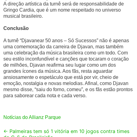
A direção artística da turnê será de responsabilidade de
Gringo Cardia, que é um nome respeitado no universo
musical brasileiro.
Conclusão
A turnê “Djavanear 50 anos – Só Sucessos” não é apenas
uma comemoração da carreira de Djavan, mas também
uma celebração da música brasileira como um todo. Com
seu estilo inconfundível e canções que tocaram o coração
de milhões, Djavan reafirma seu lugar como um dos
grandes ícones da música. Aos fãs, resta aguardar
ansiosamente o espetáculo que está por vir, cheio de
emoção, nostalgia e novas melodias. Afinal, como Djavan
mesmo disse, “saiu do forno, comeu”, e os fãs estão prontos
para saborear cada nota e cada verso.
Notícias do Allianz Parque
Post
←
Palmeiras tem só 1 vitória em 10 jogos contra times