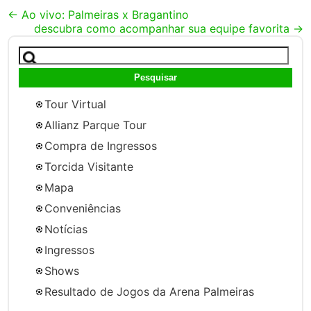
Post
←
Ao vivo: Palmeiras x Bragantino
descubra como acompanhar sua equipe favorita
→
navigation
Pesquisar
por:
Tour Virtual
Allianz Parque Tour
Compra de Ingressos
Torcida Visitante
Mapa
Conveniências
Notícias
Ingressos
Shows
Resultado de Jogos da Arena Palmeiras