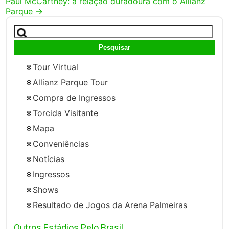
Paul McCartney: a relação duradoura com o Allianz
Parque
→
Pesquisar
por:
Tour Virtual
Allianz Parque Tour
Compra de Ingressos
Torcida Visitante
Mapa
Conveniências
Notícias
Ingressos
Shows
Resultado de Jogos da Arena Palmeiras
Outros Estádios Pelo Brasil