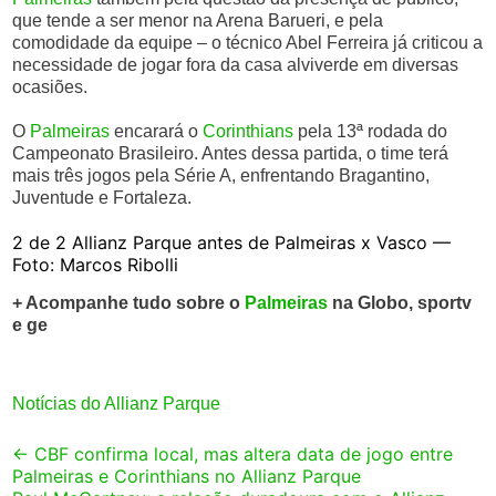
que tende a ser menor na Arena Barueri, e pela
comodidade da equipe – o técnico Abel Ferreira já criticou a
necessidade de jogar fora da casa alviverde em diversas
ocasiões.
O
Palmeiras
encarará o
Corinthians
pela 13ª rodada do
Campeonato Brasileiro. Antes dessa partida, o time terá
mais três jogos pela Série A, enfrentando Bragantino,
Juventude e Fortaleza.
2 de 2 Allianz Parque antes de Palmeiras x Vasco —
Foto: Marcos Ribolli
+ Acompanhe tudo sobre o
Palmeiras
na Globo, sportv
e ge
Notícias do Allianz Parque
Post
←
CBF confirma local, mas altera data de jogo entre
Palmeiras e Corinthians no Allianz Parque
navigation