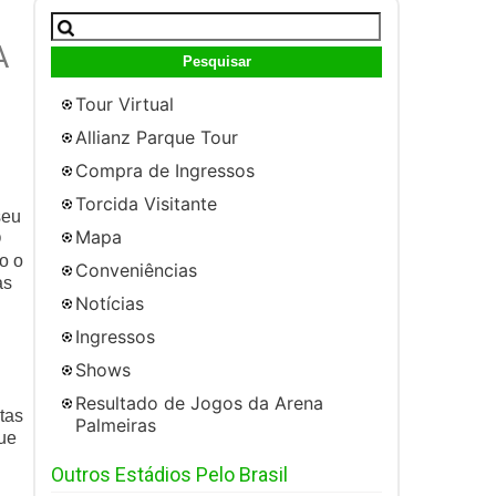
Pesquisar
por:
A
Tour Virtual
Allianz Parque Tour
Compra de Ingressos
Torcida Visitante
seu
Mapa
O
o o
Conveniências
as
Notícias
Ingressos
Shows
Resultado de Jogos da Arena
tas
Palmeiras
que
Outros Estádios Pelo Brasil