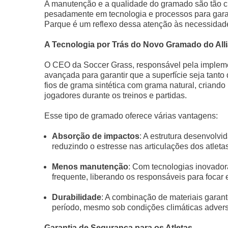
A manutenção e a qualidade do gramado são tão cr
pesadamente em tecnologia e processos para garan
Parque é um reflexo dessa atenção às necessidade
A Tecnologia por Trás do Novo Gramado do All
O CEO da Soccer Grass, responsável pela impleme
avançada para garantir que a superfície seja tant
fios de grama sintética com grama natural, criand
jogadores durante os treinos e partidas.
Esse tipo de gramado oferece várias vantagens:
Absorção de impactos
: A estrutura desenvolv
reduzindo o estresse nas articulações dos atletas
Menos manutenção
: Com tecnologias inovador
frequente, liberando os responsáveis para focar 
Durabilidade
: A combinação de materiais garan
período, mesmo sob condições climáticas adver
Garantia de Segurança para os Atletas