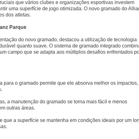
uciais que vários clubes e organizações esportivas investem
tir uma superfície de jogo otimizada. O novo gramado do Allia
s dos atletas.
ianz Parque
ntação do novo gramado, destacou a utilização de tecnologia
o durável quanto suave. O sistema de gramado integrado combin
o um campo que se adapta aos múltiplos desafios enfrentados po
ida para o gramado permite que ele absorva melhor os impactos,
.
as, a manutenção do gramado se torna mais fácil e menos
em outras áreas.
te que a superfície se mantenha em condições ideais por um lo
sas.