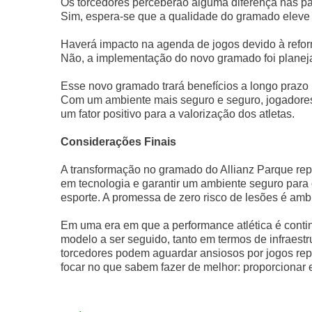
Os torcedores perceberão alguma diferença nas pa
Sim, espera-se que a qualidade do gramado eleve o
Haverá impacto na agenda de jogos devido à ref
Não, a implementação do novo gramado foi planeja
Esse novo gramado trará benefícios a longo prazo
Com um ambiente mais seguro e seguro, jogadores
um fator positivo para a valorização dos atletas.
Considerações Finais
A transformação no gramado do Allianz Parque repres
em tecnologia e garantir um ambiente seguro para 
esporte. A promessa de zero risco de lesões é ambi
Em uma era em que a performance atlética é cont
modelo a ser seguido, tanto em termos de infraestr
torcedores podem aguardar ansiosos por jogos re
focar no que sabem fazer de melhor: proporcionar 