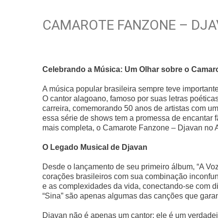
CAMAROTE FANZONE – DJA
Celebrando a Música: Um Olhar sobre o Camaro
A música popular brasileira sempre teve important
O cantor alagoano, famoso por suas letras poétic
carreira, comemorando 50 anos de artistas com uma
essa série de shows tem a promessa de encantar f
mais completa, o Camarote Fanzone – Djavan no Al
O Legado Musical de Djavan
Desde o lançamento de seu primeiro álbum, “A Voz,
corações brasileiros com sua combinação inconfun
e as complexidades da vida, conectando-se com dif
“Sina” são apenas algumas das canções que garant
Djavan não é apenas um cantor; ele é um verdadei