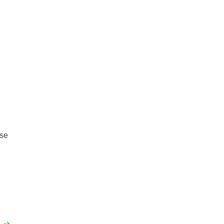
 se
o
→