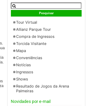
Pesquisar
por:
Tour Virtual
Allianz Parque Tour
Compra de Ingressos
Torcida Visitante
s.
sua
Mapa
Conveniências
cia
da.
Notícias
Ingressos
Shows
os
Resultado de Jogos da Arena
eza
Palmeiras
Novidades por e-mail