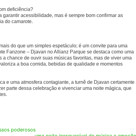
om deficiência?
 a garantir acessibilidade, mas é sempre bom confirmar as
ia do camarote.
 mais do que um simples espetáculo; é um convite para uma
ote Fanzone – Djavan no Allianz Parque se destaca como uma
 a chance de ouvir suas músicas favoritas, mas de viver uma
valoriza a boa comida, bebidas de qualidade e momentos
a e uma atmosfera contagiante, a turnê de Djavan certamente
er parte dessa celebração e vivenciar uma noite mágica, que
tes.
essos poderosos
uma noite inesquecível de música e emoçã