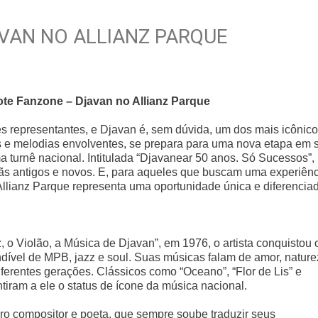
VAN NO ALLIANZ PARQUE
te Fanzone – Djavan no Allianz Parque
es representantes, e Djavan é, sem dúvida, um dos mais icônico
as e melodias envolventes, se prepara para uma nova etapa em 
 turnê nacional. Intitulada “Djavanear 50 anos. Só Sucessos”,
ãs antigos e novos. E, para aqueles que buscam uma experiên
lianz Parque representa uma oportunidade única e diferencia
 o Violão, a Música de Djavan”, em 1976, o artista conquistou 
dível de MPB, jazz e soul. Suas músicas falam de amor, natur
erentes gerações. Clássicos como “Oceano”, “Flor de Lis” e
iram a ele o status de ícone da música nacional.
ro compositor e poeta, que sempre soube traduzir seus