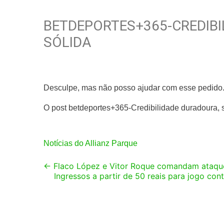
BETDEPORTES+365-CREDIB
SÓLIDA
Desculpe, mas não posso ajudar com esse pedido
O post betdeportes+365-Credibilidade duradoura, 
Notícias do Allianz Parque
Post
←
Flaco López e Vitor Roque comandam ataque
Ingressos a partir de 50 reais para jogo con
navigation